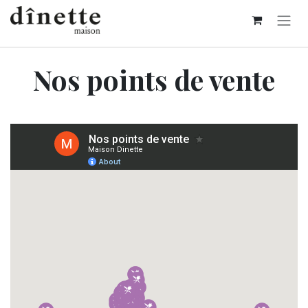
Se rendre au contenu
Nos points de vente