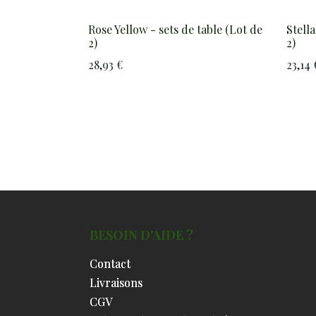
Rose Yellow - sets de table (Lot de
Stella
2)
2)
28,93
€
23,14
BESOIN D'AIDE ?
BESOIN D'AIDE ?
Contact
Contact
Livraisons
Livraisons
CGV
CGV