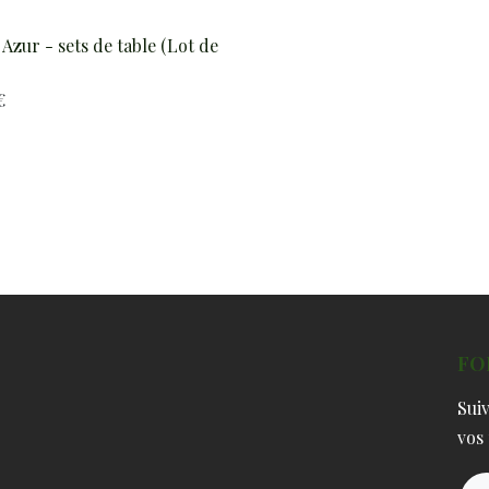
 Azur - sets de table (Lot de
€
FO
Sui
vos 