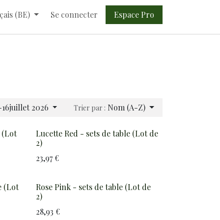
Espace Pro​​
çais (BE)
Se connecter
16juillet 2026
Nom (A-Z)
Trier par :
 (Lot
Lucette Red - sets de table (Lot de
2)
23,97
€
e (Lot
Rose Pink - sets de table (Lot de
2)
28,93
€