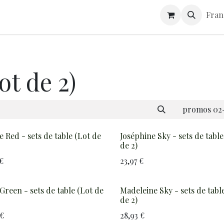
S
CONTACT
GUIDE D'ENTRETIEN
Fran
ot de 2)
promos 02-
e Red - sets de table (Lot de
Joséphine Sky - sets de table
de 2)
€
23,97
€
Green - sets de table (Lot de
Madeleine Sky - sets de tabl
de 2)
€
28,93
€