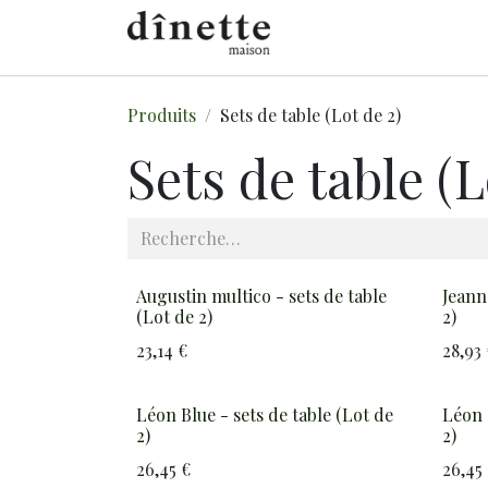
Se rendre au contenu
E-SHOP
À PROPO
Produits
Sets de table (Lot de 2)
Sets de table (L
Augustin multico - sets de table
Jeann
(Lot de 2)
2)
23,14
€
28,93
Léon Blue - sets de table (Lot de
Léon 
2)
2)
26,45
€
26,45