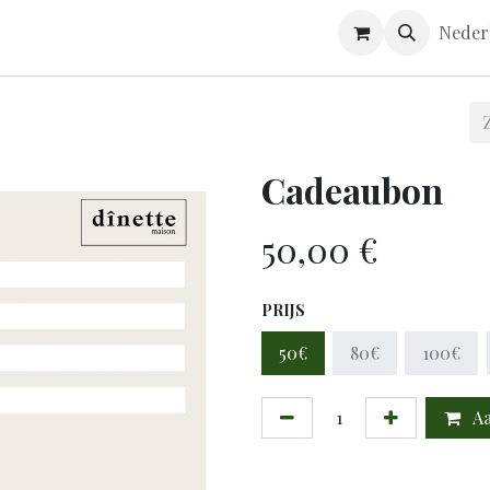
ONTACT
ONDERHOUDSGIDS
Neder
Cadeaubon
50,00
€
PRIJS
50€
80€
100€
Aa