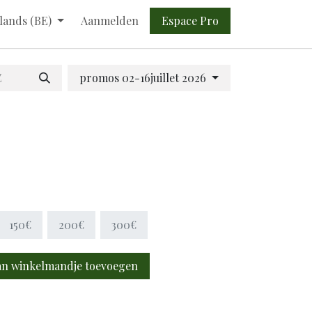
Espace Pro​​
lands (BE)
Aanmelden
promos 02-16juillet 2026
150€
200€
300€
n winkelmandje toevoegen