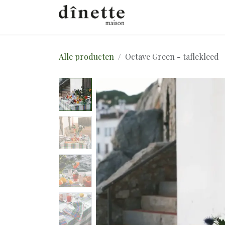
Overslaan naar inhoud
E-SHOP
OVER
C
Alle producten
Octave Green - taflekleed