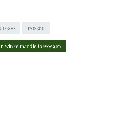
170x300
170x360
n winkelmandje toevoegen