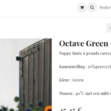
ONTACT
ONDERHOUDSGIDS
Neder
Octave Green -
Nappe tissée à grands carre
Samenstelling : 70%gerecycl
Kleur : Green
Wassen : 40°C met een mild 
45,45
€