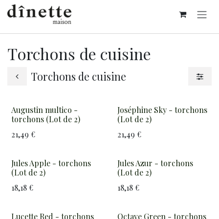
Se rendre au contenu
Torchons de cuisine
Torchons de cuisine
Augustin multico -
Joséphine Sky - torchons
torchons (Lot de 2)
(Lot de 2)
21,49
€
21,49
€
Jules Apple - torchons
Jules Azur - torchons
(Lot de 2)
(Lot de 2)
18,18
€
18,18
€
Lucette Red - torchons
Octave Green - torchons