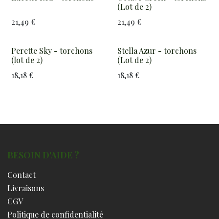
(Lot de 2)
21,49
€
21,49
€
Perette Sky - torchons
Stella Azur - torchons
(lot de 2)
(Lot de 2)
18,18
€
18,18
€
BESOIN D'AIDE ?
Contact
Livraisons
CGV
Politique de confidentialité