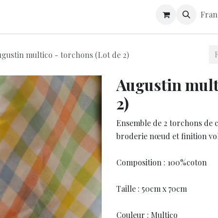
S
CONTACT
GUIDE D'ENTRETIEN
Fran
gustin multico - torchons (Lot de 2)
Augustin mult
2)
Ensemble de 2 torchons de cu
broderie nœud et finition vo
Composition : 100%coton
Taille : 50cm x 70cm
Couleur : Multico